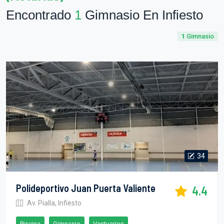
Encontrado
1
Gimnasio En Infiesto
1
Gimnasio
34
Polideportivo Juan Puerta Valiente
4.4
Av. Pialla, Infiesto
Piscina
Gimnasio
Vestuarios