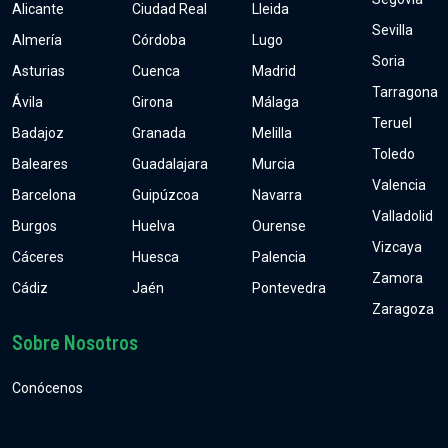
Alicante
Ciudad Real
Lleida
Sevilla
Almería
Córdoba
Lugo
Soria
Asturias
Cuenca
Madrid
Tarragona
Ávila
Girona
Málaga
Teruel
Badajoz
Granada
Melilla
Toledo
Baleares
Guadalajara
Murcia
Valencia
Barcelona
Guipúzcoa
Navarra
Valladolid
Burgos
Huelva
Ourense
Vizcaya
Cáceres
Huesca
Palencia
Zamora
Cádiz
Jaén
Pontevedra
Zaragoza
Sobre Nosotros
Conócenos