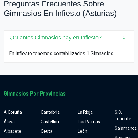
Preguntas Frecuentes Sobre
Gimnasios En Infiesto (Asturias)
¿Cuantos Gimnasios hay en Infiesto?
En Infiesto tenemos contabilizados 1 Gimnasios
Gimnasios Por Provincias
A Coruña
Cantabria
La Rioja
S.C.
Tenerife
Álava
Castellón
Las Palmas
Salamanca
Albacete
Ceuta
León
Segovia