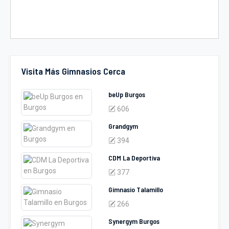
Visita Más Gimnasios Cerca
beUp Burgos
606
Grandgym
394
CDM La Deportiva
377
Gimnasio Talamillo
266
Synergym Burgos