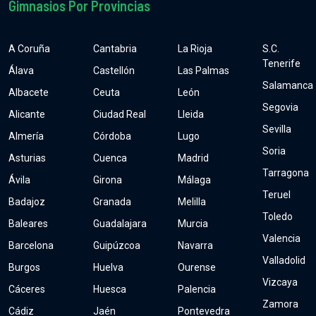
Gimnasios Por Provincias
A Coruña
Cantabria
La Rioja
S.C.
Tenerife
Álava
Castellón
Las Palmas
Salamanca
Albacete
Ceuta
León
Segovia
Alicante
Ciudad Real
Lleida
Sevilla
Almería
Córdoba
Lugo
Soria
Asturias
Cuenca
Madrid
Tarragona
Ávila
Girona
Málaga
Teruel
Badajoz
Granada
Melilla
Toledo
Baleares
Guadalajara
Murcia
Valencia
Barcelona
Guipúzcoa
Navarra
Valladolid
Burgos
Huelva
Ourense
Vizcaya
Cáceres
Huesca
Palencia
Zamora
Cádiz
Jaén
Pontevedra