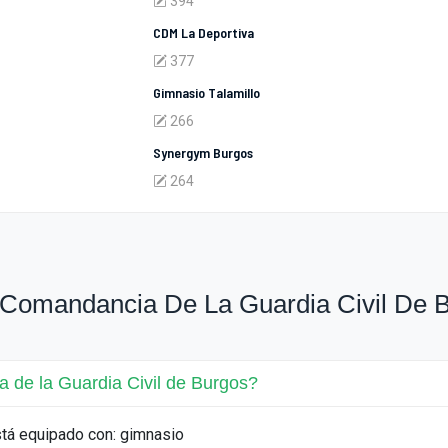
394
CDM La Deportiva
377
Gimnasio Talamillo
266
Synergym Burgos
264
 Comandancia De La Guardia Civil De 
 de la Guardia Civil de Burgos?
stá equipado con: gimnasio