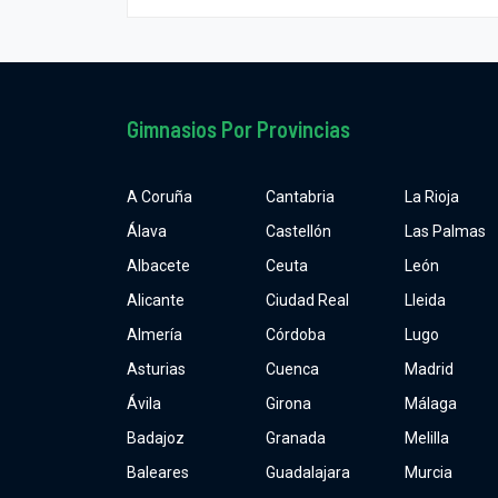
Gimnasios Por Provincias
A Coruña
Cantabria
La Rioja
Álava
Castellón
Las Palmas
Albacete
Ceuta
León
Alicante
Ciudad Real
Lleida
Almería
Córdoba
Lugo
Asturias
Cuenca
Madrid
Ávila
Girona
Málaga
Badajoz
Granada
Melilla
Baleares
Guadalajara
Murcia