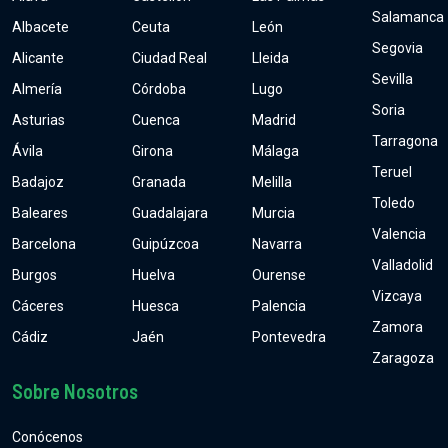
Salamanca
Albacete
Ceuta
León
Segovia
Alicante
Ciudad Real
Lleida
Sevilla
Almería
Córdoba
Lugo
Soria
Asturias
Cuenca
Madrid
Tarragona
Ávila
Girona
Málaga
Teruel
Badajoz
Granada
Melilla
Toledo
Baleares
Guadalajara
Murcia
Valencia
Barcelona
Guipúzcoa
Navarra
Valladolid
Burgos
Huelva
Ourense
Vizcaya
Cáceres
Huesca
Palencia
Zamora
Cádiz
Jaén
Pontevedra
Zaragoza
Sobre Nosotros
Conócenos