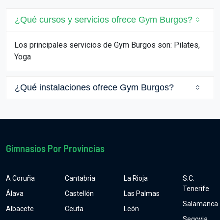
¿Qué cursos y servicios ofrece Gym Burgos?
Los principales servicios de Gym Burgos son: Pilates,
Yoga
¿Qué instalaciones ofrece Gym Burgos?
Gimnasios Por Provincias
A Coruña
Cantabria
La Rioja
S.C.
Tenerife
Álava
Castellón
Las Palmas
Salamanca
Albacete
Ceuta
León
Segovia