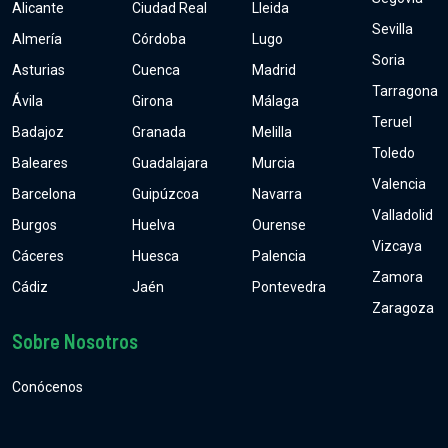
Alicante
Ciudad Real
Lleida
Sevilla
Almería
Córdoba
Lugo
Soria
Asturias
Cuenca
Madrid
Tarragona
Ávila
Girona
Málaga
Teruel
Badajoz
Granada
Melilla
Toledo
Baleares
Guadalajara
Murcia
Valencia
Barcelona
Guipúzcoa
Navarra
Valladolid
Burgos
Huelva
Ourense
Vizcaya
Cáceres
Huesca
Palencia
Zamora
Cádiz
Jaén
Pontevedra
Zaragoza
Sobre Nosotros
Conócenos