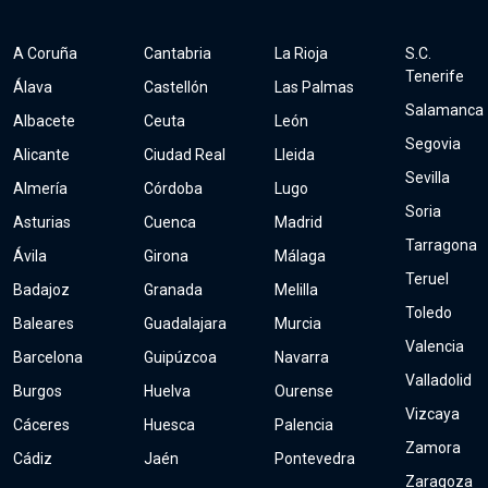
A Coruña
Cantabria
La Rioja
S.C.
Tenerife
Álava
Castellón
Las Palmas
Salamanca
Albacete
Ceuta
León
Segovia
Alicante
Ciudad Real
Lleida
Sevilla
Almería
Córdoba
Lugo
Soria
Asturias
Cuenca
Madrid
Tarragona
Ávila
Girona
Málaga
Teruel
Badajoz
Granada
Melilla
Toledo
Baleares
Guadalajara
Murcia
Valencia
Barcelona
Guipúzcoa
Navarra
Valladolid
Burgos
Huelva
Ourense
Vizcaya
Cáceres
Huesca
Palencia
Zamora
Cádiz
Jaén
Pontevedra
Zaragoza