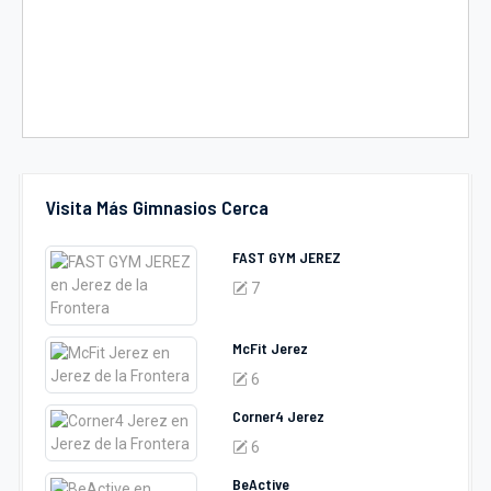
Visita Más Gimnasios Cerca
FAST GYM JEREZ
7
McFit Jerez
6
Corner4 Jerez
6
BeActive