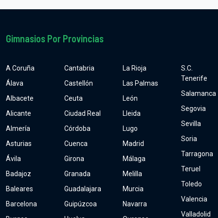
Gimnasios Por Provincias
A Coruña
Cantabria
La Rioja
S.C.
Tenerife
Álava
Castellón
Las Palmas
Salamanca
Albacete
Ceuta
León
Segovia
Alicante
Ciudad Real
Lleida
Sevilla
Almería
Córdoba
Lugo
Soria
Asturias
Cuenca
Madrid
Tarragona
Ávila
Girona
Málaga
Teruel
Badajoz
Granada
Melilla
Toledo
Baleares
Guadalajara
Murcia
Valencia
Barcelona
Guipúzcoa
Navarra
Valladolid