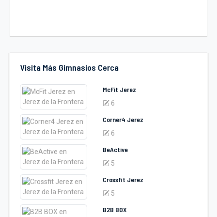
Visita Más Gimnasios Cerca
McFit Jerez
6
Corner4 Jerez
6
BeActive
5
Crossfit Jerez
5
B2B BOX