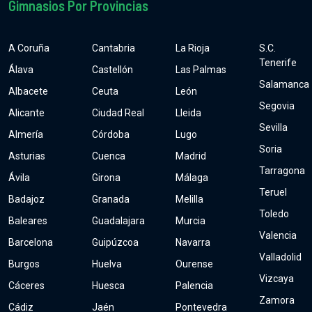
Gimnasios Por Provincias
A Coruña
Cantabria
La Rioja
S.C.
Tenerife
Álava
Castellón
Las Palmas
Salamanca
Albacete
Ceuta
León
Segovia
Alicante
Ciudad Real
Lleida
Sevilla
Almería
Córdoba
Lugo
Soria
Asturias
Cuenca
Madrid
Tarragona
Ávila
Girona
Málaga
Teruel
Badajoz
Granada
Melilla
Toledo
Baleares
Guadalajara
Murcia
Valencia
Barcelona
Guipúzcoa
Navarra
Valladolid
Burgos
Huelva
Ourense
Vizcaya
Cáceres
Huesca
Palencia
Zamora
Cádiz
Jaén
Pontevedra