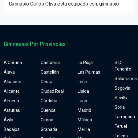
Gimnasio Carlos Oliva está equipado con: gimnasio
Gimnasios Por Provincias
A Coruña
Cantabria
La Rioja
S.C.
Tenerife
Álava
Castellón
Las Palmas
Salamanca
Albacete
Ceuta
León
Segovia
Alicante
Ciudad Real
Lleida
Sevilla
Almería
Córdoba
Lugo
Soria
Asturias
Cuenca
Madrid
Tarragona
Ávila
Girona
Málaga
Teruel
Badajoz
Granada
Melilla
Toledo