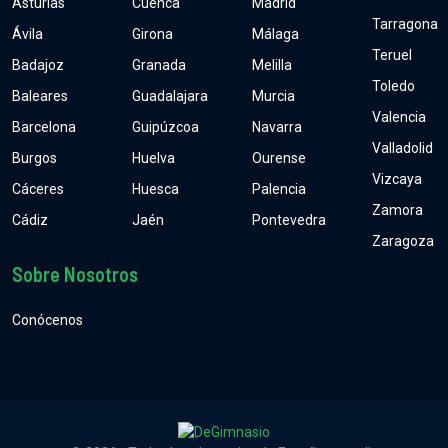
Asturias
Cuenca
Madrid
Tarragona
Ávila
Girona
Málaga
Teruel
Badajoz
Granada
Melilla
Toledo
Baleares
Guadalajara
Murcia
Valencia
Barcelona
Guipúzcoa
Navarra
Valladolid
Burgos
Huelva
Ourense
Vizcaya
Cáceres
Huesca
Palencia
Zamora
Cádiz
Jaén
Pontevedra
Zaragoza
Sobre Nosotros
Conócenos