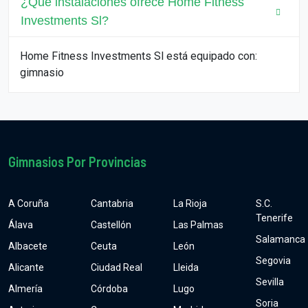
¿Qué instalaciones ofrece Home Fitness
Investments Sl?
Home Fitness Investments Sl está equipado con:
gimnasio
Gimnasios Por Provincias
A Coruña
Cantabria
La Rioja
S.C.
Tenerife
Álava
Castellón
Las Palmas
Salamanca
Albacete
Ceuta
León
Segovia
Alicante
Ciudad Real
Lleida
Sevilla
Almería
Córdoba
Lugo
Soria