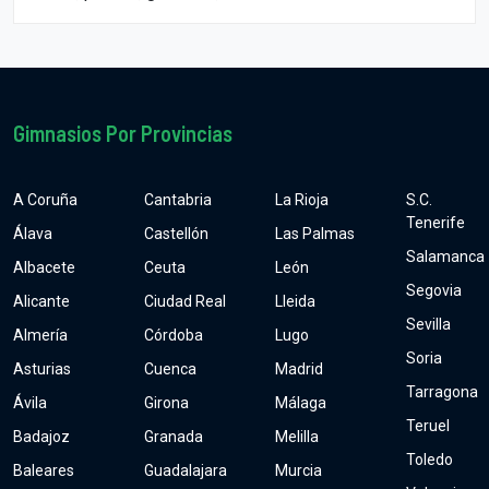
Gimnasios Por Provincias
A Coruña
Cantabria
La Rioja
S.C.
Tenerife
Álava
Castellón
Las Palmas
Salamanca
Albacete
Ceuta
León
Segovia
Alicante
Ciudad Real
Lleida
Sevilla
Almería
Córdoba
Lugo
Soria
Asturias
Cuenca
Madrid
Tarragona
Ávila
Girona
Málaga
Teruel
Badajoz
Granada
Melilla
Toledo
Baleares
Guadalajara
Murcia