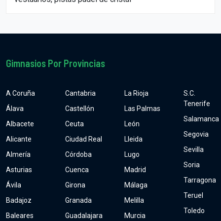
Gimnasios Por Provincias
A Coruña
Cantabria
La Rioja
S.C.
Tenerife
Álava
Castellón
Las Palmas
Salamanca
Albacete
Ceuta
León
Segovia
Alicante
Ciudad Real
Lleida
Sevilla
Almería
Córdoba
Lugo
Soria
Asturias
Cuenca
Madrid
Tarragona
Ávila
Girona
Málaga
Teruel
Badajoz
Granada
Melilla
Toledo
Baleares
Guadalajara
Murcia