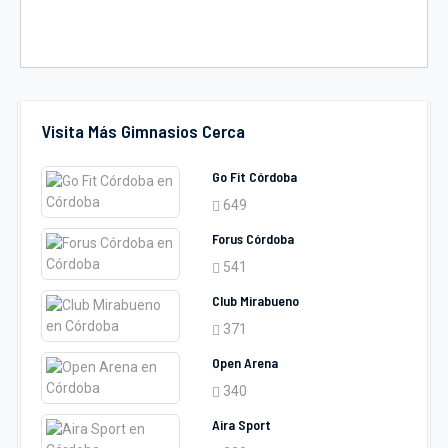
Visita Más Gimnasios Cerca
Go Fit Córdoba
649
Forus Córdoba
541
Club Mirabueno
371
Open Arena
340
Aira Sport