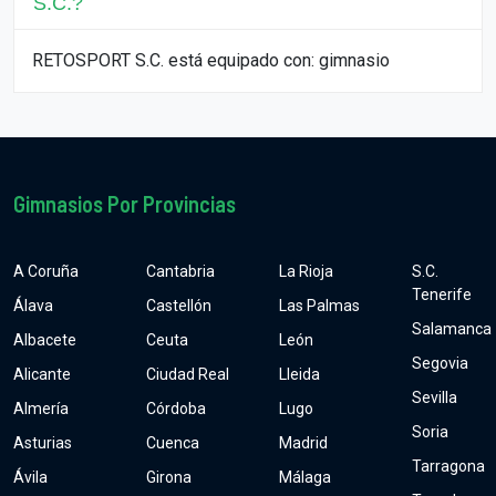
S.C.?
RETOSPORT S.C. está equipado con: gimnasio
Gimnasios Por Provincias
A Coruña
Cantabria
La Rioja
S.C.
Tenerife
Álava
Castellón
Las Palmas
Salamanca
Albacete
Ceuta
León
Segovia
Alicante
Ciudad Real
Lleida
Sevilla
Almería
Córdoba
Lugo
Soria
Asturias
Cuenca
Madrid
Tarragona
Ávila
Girona
Málaga