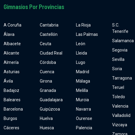
Gimnasios Por Provincias
A Coruña
Cantabria
La Rioja
S.C.
Tenerife
Álava
Castellón
Las Palmas
Salamanca
Albacete
Ceuta
León
Segovia
Alicante
Ciudad Real
Lleida
Sevilla
Almería
Córdoba
Lugo
Soria
Asturias
Cuenca
Madrid
Tarragona
Ávila
Girona
Málaga
Teruel
Badajoz
Granada
Melilla
Toledo
Baleares
Guadalajara
Murcia
Valencia
Barcelona
Guipúzcoa
Navarra
Valladolid
Burgos
Huelva
Ourense
Vizcaya
Cáceres
Huesca
Palencia
Zamora