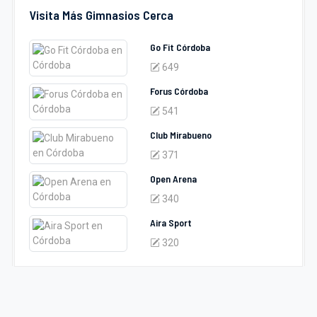
Visita Más Gimnasios Cerca
Go Fit Córdoba
649
Forus Córdoba
541
Club Mirabueno
371
Open Arena
340
Aira Sport
320