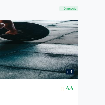
1
Gimnasio
4
4.4