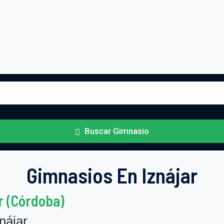
Buscar Gimnasio
Gimnasios En Iznájar
r (Córdoba)
nájar