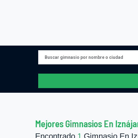
Mejores Gimnasios En Iznája
Encontrado
1
Gimnasio En Iz