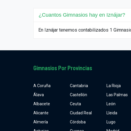
¿Cuantos Gimnasios hay en Iznájar?
En Iznájar tenemos contabilizados 1 Gimnasi
Gimnasios Por Provincias
A Coruña
Cantabria
La Rioja
Álava
Castellón
Las Palmas
Albacete
Ceuta
León
Alicante
Ciudad Real
Lleida
Almería
Córdoba
Lugo