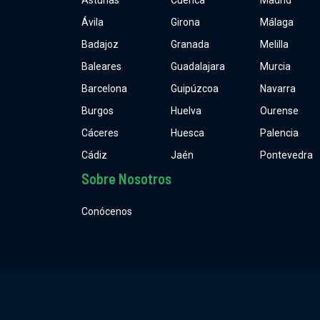
Asturias
Cuenca
Madrid
Ávila
Girona
Málaga
Badajoz
Granada
Melilla
Baleares
Guadalajara
Murcia
Barcelona
Guipúzcoa
Navarra
Burgos
Huelva
Ourense
Cáceres
Huesca
Palencia
Cádiz
Jaén
Pontevedra
Sobre Nosotros
Conócenos