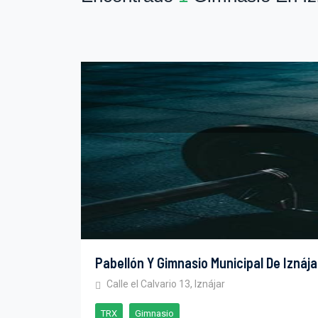
Pabellón Y Gimnasio Municipal De Iznája
Calle el Calvario 13, Iznájar
TRX
Gimnasio