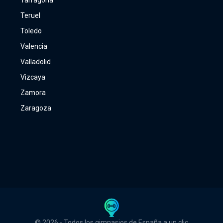
Tarragona
Teruel
Toledo
Valencia
Valladolid
Vizcaya
Zamora
Zaragoza
© 2026 - Todos los gimnasios de España a un clic