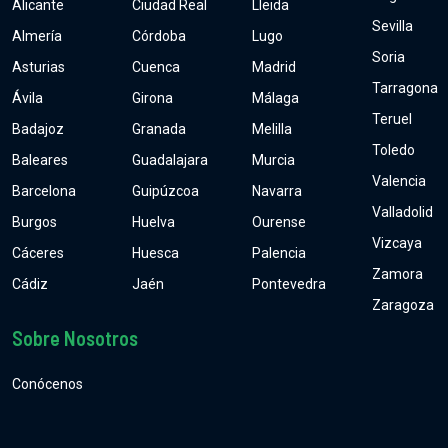
Alicante
Ciudad Real
Lleida
Sevilla
Almería
Córdoba
Lugo
Soria
Asturias
Cuenca
Madrid
Tarragona
Ávila
Girona
Málaga
Teruel
Badajoz
Granada
Melilla
Toledo
Baleares
Guadalajara
Murcia
Valencia
Barcelona
Guipúzcoa
Navarra
Valladolid
Burgos
Huelva
Ourense
Vizcaya
Cáceres
Huesca
Palencia
Zamora
Cádiz
Jaén
Pontevedra
Zaragoza
Sobre Nosotros
Conócenos