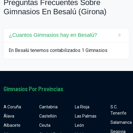
Preguntas Frecuentes Sobre
Gimnasios En Besalú (Girona)
¿Cuantos Gimnasios hay en Besalú?
En Besalú tenemos contabilizados 1 Gimnasios
Gimnasios Por Provincias
A Coruña
Cantabria
La Rioja
S.C.
Tenerife
Álava
Castellón
Las Palmas
Salamanca
Albacete
Ceuta
León
Segovia