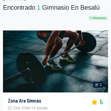
Encontrado
1
Gimnasio En Besalú
1
Gimnasio
2
Zona Ara Gimnàs
5
Ctra. d'Olot 19, Besalú