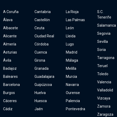
A Coruña
Cantabria
La Rioja
S.C.
Tenerife
Álava
Castellón
Las Palmas
Salamanca
Albacete
Ceuta
León
Segovia
Alicante
Ciudad Real
Lleida
Sevilla
Almería
Córdoba
Lugo
Soria
Asturias
Cuenca
Madrid
Tarragona
Ávila
Girona
Málaga
Teruel
Badajoz
Granada
Melilla
Toledo
Baleares
Guadalajara
Murcia
Valencia
Barcelona
Guipúzcoa
Navarra
Valladolid
Burgos
Huelva
Ourense
Vizcaya
Cáceres
Huesca
Palencia
Zamora
Cádiz
Jaén
Pontevedra
Zaragoza