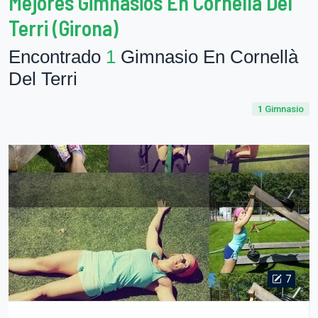
Mejores Gimnasios En Cornellà Del
Terri (Girona)
Encontrado
1
Gimnasio En Cornellà
Del Terri
1
Gimnasio
7