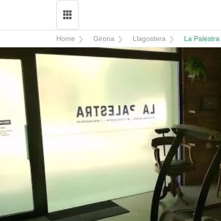
Home
Girona
Llagostera
La Palestra