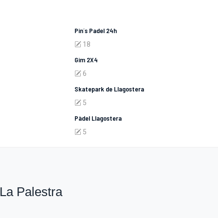
Pin´s Padel 24h
18
Gim 2X4
6
Skatepark de Llagostera
5
Pàdel Llagostera
5
La Palestra