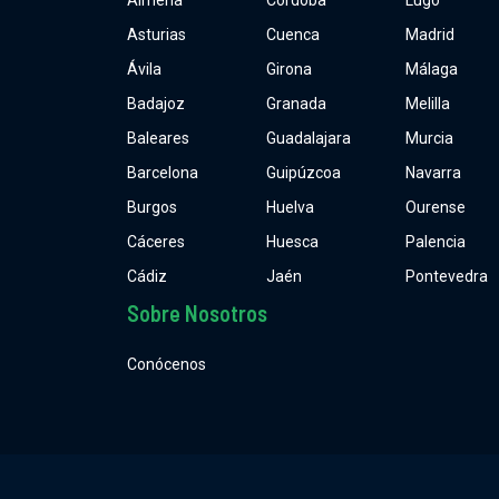
Almería
Córdoba
Lugo
Asturias
Cuenca
Madrid
Ávila
Girona
Málaga
Badajoz
Granada
Melilla
Baleares
Guadalajara
Murcia
Barcelona
Guipúzcoa
Navarra
Burgos
Huelva
Ourense
Cáceres
Huesca
Palencia
Cádiz
Jaén
Pontevedra
Sobre Nosotros
Conócenos