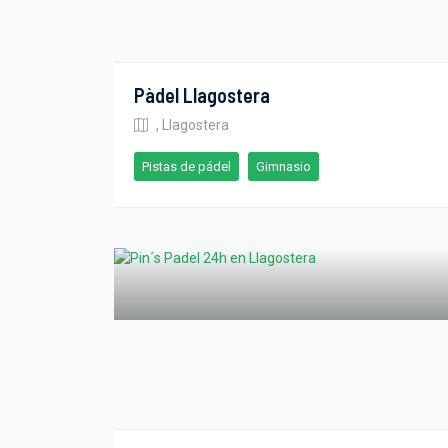
Pàdel Llagostera
, Llagostera
Pistas de pádel
Gimnasio