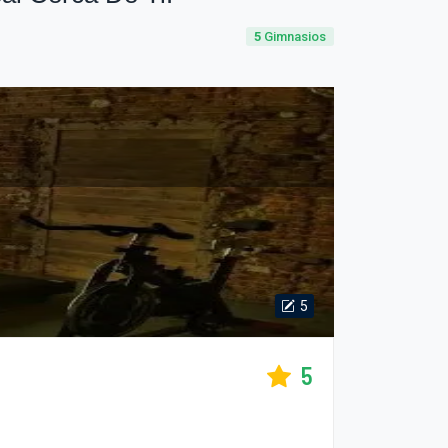
5
Gimnasios
5
5