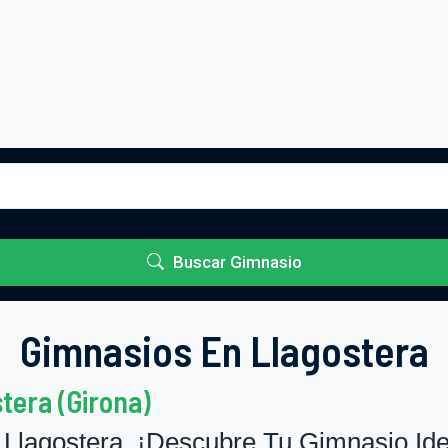
Buscar Gimnasio
Gimnasios En Llagostera
tera (Girona)
Llagostera. ¡Descubre Tu Gimnasio Ide