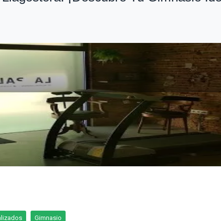
alizados
Gimnasio