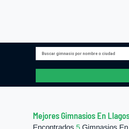
Mejores Gimnasios En Llagos
Encontrados
5
Gimnasios En 