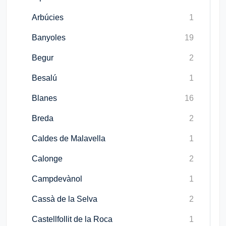
Arbúcies
1
Banyoles
19
Begur
2
Besalú
1
Blanes
16
Breda
2
Caldes de Malavella
1
Calonge
2
Campdevànol
1
Cassà de la Selva
2
Castellfollit de la Roca
1