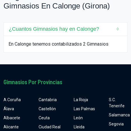
Gimnasios En Calonge (Girona)
¿Cuantos Gimnasios hay en Calonge?
En Calonge tenemos contabilizados 2 Gimnasios
Gimnasios Por Provincias
A Coruña
Cantabria
La Rioja
S.C.
Tenerife
Álava
Castellón
Las Palmas
Salamanca
Albacete
Ceuta
León
Segovia
Alicante
Ciudad Real
Lleida