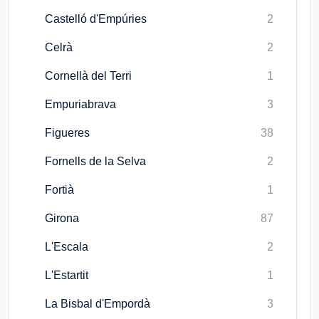
Castelló d'Empúries
2
Celrà
2
Cornellà del Terri
1
Empuriabrava
3
Figueres
38
Fornells de la Selva
2
Fortià
1
Girona
87
L'Escala
2
L'Estartit
1
La Bisbal d'Empordà
3