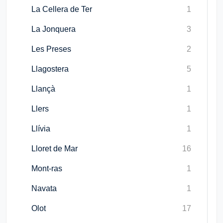
La Cellera de Ter
1
La Jonquera
3
Les Preses
2
Llagostera
5
Llançà
1
Llers
1
Llívia
1
Lloret de Mar
16
Mont-ras
1
Navata
1
Olot
17