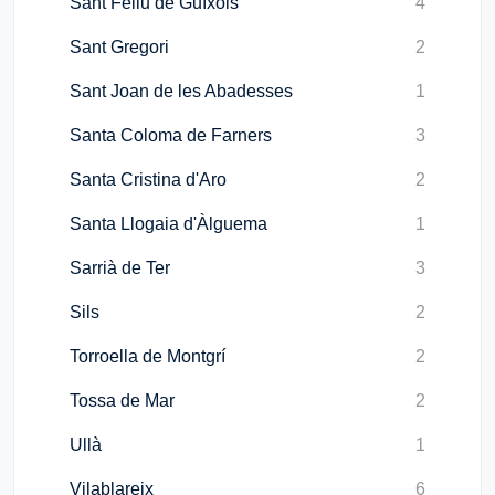
Sant Feliu de Guíxols
4
Sant Gregori
2
Sant Joan de les Abadesses
1
Santa Coloma de Farners
3
Santa Cristina d'Aro
2
Santa Llogaia d'Àlguema
1
Sarrià de Ter
3
Sils
2
Torroella de Montgrí
2
Tossa de Mar
2
Ullà
1
Vilablareix
6