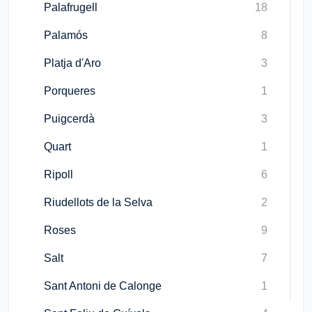
Palafrugell
18
Palamós
8
Platja d'Aro
3
Porqueres
1
Puigcerdà
3
Quart
1
Ripoll
6
Riudellots de la Selva
2
Roses
9
Salt
7
Sant Antoni de Calonge
1