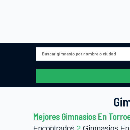
Gim
Mejores Gimnasios En Torroel
Encontrados
2
Gimnasios En T