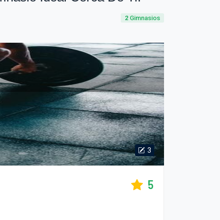
2
Gimnasios
3
5