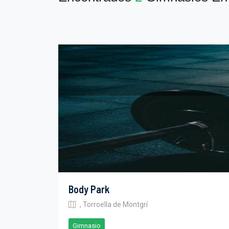
Body Park
, Torroella de Montgrí
Gimnasio