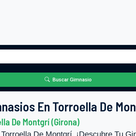
Buscar Gimnasio
nasios En Torroella De Mon
la De Montgrí (Girona)
orroella De Montgrí. ¡Descubre Tu Gim