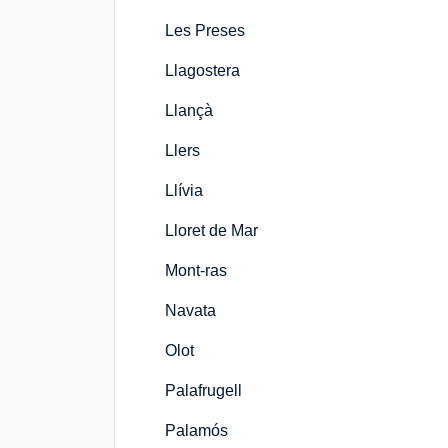
Les Preses
Llagostera
Llançà
Llers
Llívia
Lloret de Mar
Mont-ras
Navata
Olot
Palafrugell
Palamós