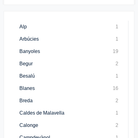
Alp
1
Arbúcies
1
Banyoles
19
Begur
2
Besalú
1
Blanes
16
Breda
2
Caldes de Malavella
1
Calonge
2
Campdevànol
1