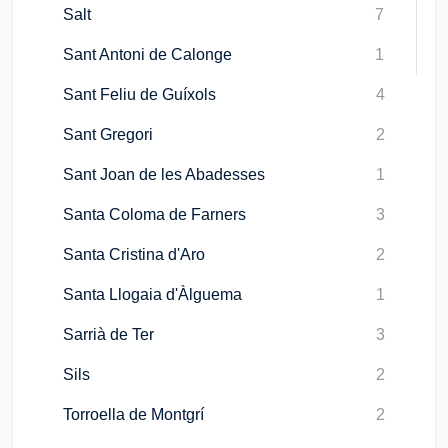
Salt
7
Sant Antoni de Calonge
1
Sant Feliu de Guíxols
4
Sant Gregori
2
Sant Joan de les Abadesses
1
Santa Coloma de Farners
3
Santa Cristina d'Aro
2
Santa Llogaia d'Àlguema
1
Sarrià de Ter
3
Sils
2
Torroella de Montgrí
2