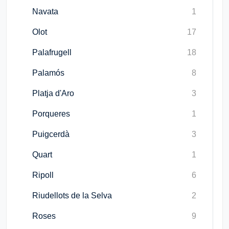
Navata
1
Olot
17
Palafrugell
18
Palamós
8
Platja d'Aro
3
Porqueres
1
Puigcerdà
3
Quart
1
Ripoll
6
Riudellots de la Selva
2
Roses
9