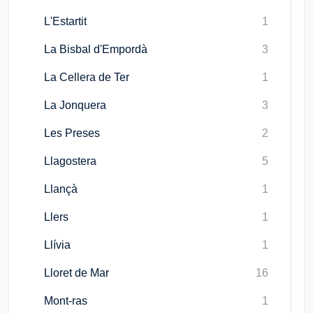
L'Estartit
1
La Bisbal d'Empordà
3
La Cellera de Ter
1
La Jonquera
3
Les Preses
2
Llagostera
5
Llançà
1
Llers
1
Llívia
1
Lloret de Mar
16
Mont-ras
1