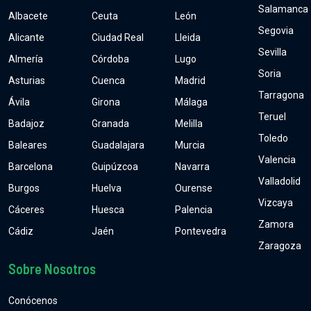
Salamanca
Albacete
Ceuta
León
Segovia
Alicante
Ciudad Real
Lleida
Sevilla
Almería
Córdoba
Lugo
Soria
Asturias
Cuenca
Madrid
Tarragona
Ávila
Girona
Málaga
Teruel
Badajoz
Granada
Melilla
Toledo
Baleares
Guadalajara
Murcia
Valencia
Barcelona
Guipúzcoa
Navarra
Valladolid
Burgos
Huelva
Ourense
Vizcaya
Cáceres
Huesca
Palencia
Zamora
Cádiz
Jaén
Pontevedra
Zaragoza
Sobre Nosotros
Conócenos