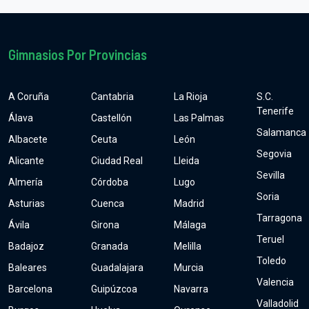
Gimnasios Por Provincias
A Coruña
Cantabria
La Rioja
S.C.
Tenerife
Álava
Castellón
Las Palmas
Salamanca
Albacete
Ceuta
León
Segovia
Alicante
Ciudad Real
Lleida
Sevilla
Almería
Córdoba
Lugo
Soria
Asturias
Cuenca
Madrid
Tarragona
Ávila
Girona
Málaga
Teruel
Badajoz
Granada
Melilla
Toledo
Baleares
Guadalajara
Murcia
Valencia
Barcelona
Guipúzcoa
Navarra
Valladolid