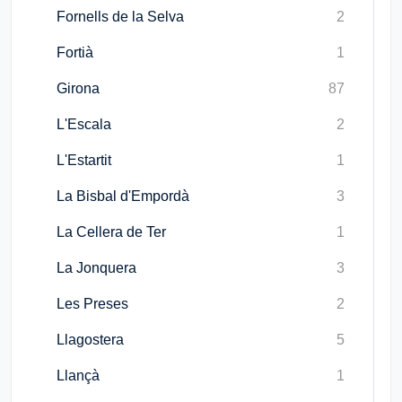
Fornells de la Selva
2
Fortià
1
Girona
87
L'Escala
2
L'Estartit
1
La Bisbal d'Empordà
3
La Cellera de Ter
1
La Jonquera
3
Les Preses
2
Llagostera
5
Llançà
1