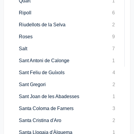
Quart
1
Ripoll
6
Riudellots de la Selva
2
Roses
9
Salt
7
Sant Antoni de Calonge
1
Sant Feliu de Guíxols
4
Sant Gregori
2
Sant Joan de les Abadesses
1
Santa Coloma de Farners
3
Santa Cristina d'Aro
2
Santa Llogaia d'Àlguema
1