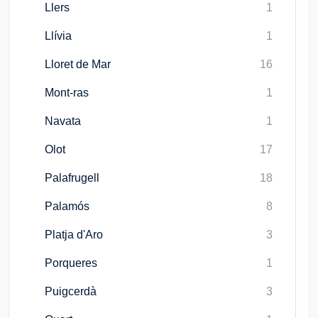
Llers
1
Llívia
1
Lloret de Mar
16
Mont-ras
1
Navata
1
Olot
17
Palafrugell
18
Palamós
8
Platja d'Aro
3
Porqueres
1
Puigcerdà
3