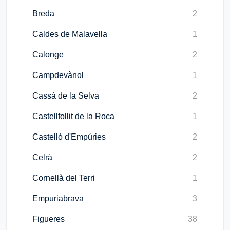
Breda
2
Caldes de Malavella
1
Calonge
2
Campdevànol
1
Cassà de la Selva
2
Castellfollit de la Roca
1
Castelló d'Empúries
2
Celrà
2
Cornellà del Terri
1
Empuriabrava
3
Figueres
38