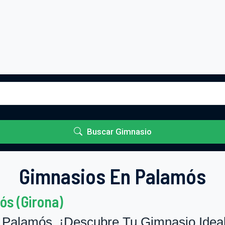
Buscar Gimnasio
Gimnasios En Palamós
ós (Girona)
Palamós. ¡Descubre Tu Gimnasio Ideal