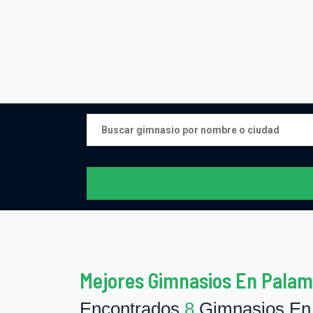
Mejores Gimnasios En Palam
Encontrados
8
Gimnasios En 