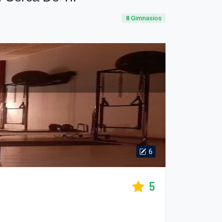
8
Gimnasios
6
5