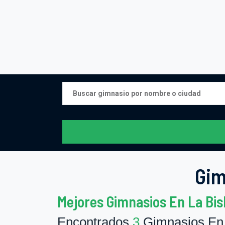
Gim
Mejores Gimnasios En La Bis
Encontrados
3
Gimnasios En 