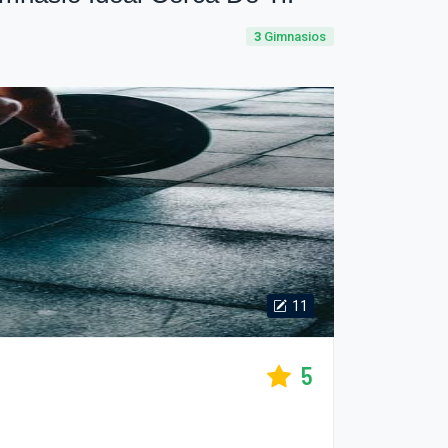
3
Gimnasios
11
5