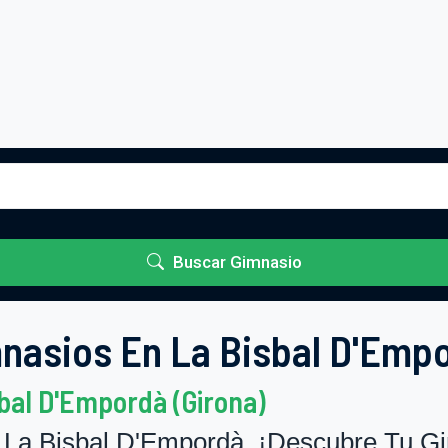
Buscar Gimnasio
nasios En La Bisbal D'Emp
bal D'Empordà (Girona)
La Bisbal D'Empordà. ¡Descubre Tu Gim