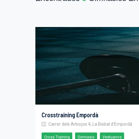
Crosstraining Empordà
Carrer dels Arboços 4, La Bisbal d'Empordà
Cross Training
Gimnasio
Vestuarios