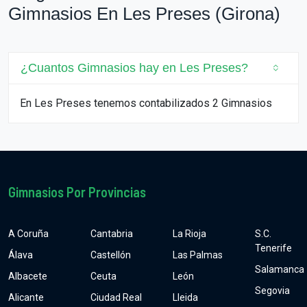
Gimnasios En Les Preses (Girona)
¿Cuantos Gimnasios hay en Les Preses?
En Les Preses tenemos contabilizados 2 Gimnasios
Gimnasios Por Provincias
A Coruña
Cantabria
La Rioja
S.C.
Tenerife
Álava
Castellón
Las Palmas
Salamanca
Albacete
Ceuta
León
Segovia
Alicante
Ciudad Real
Lleida