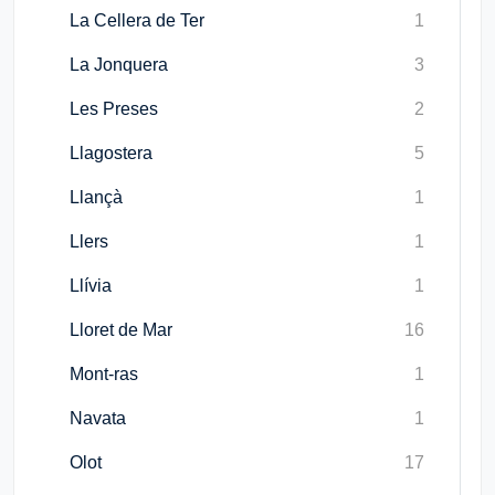
La Cellera de Ter
1
La Jonquera
3
Les Preses
2
Llagostera
5
Llançà
1
Llers
1
Llívia
1
Lloret de Mar
16
Mont-ras
1
Navata
1
Olot
17