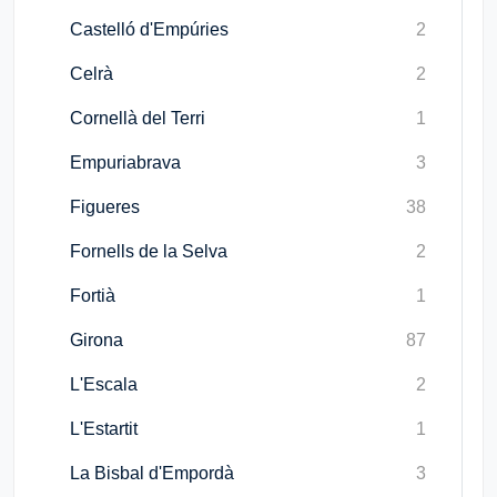
Castelló d'Empúries
2
Celrà
2
Cornellà del Terri
1
Empuriabrava
3
Figueres
38
Fornells de la Selva
2
Fortià
1
Girona
87
L'Escala
2
L'Estartit
1
La Bisbal d'Empordà
3