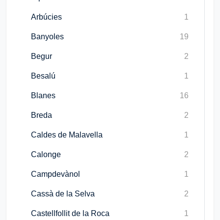
Arbúcies
1
Banyoles
19
Begur
2
Besalú
1
Blanes
16
Breda
2
Caldes de Malavella
1
Calonge
2
Campdevànol
1
Cassà de la Selva
2
Castellfollit de la Roca
1