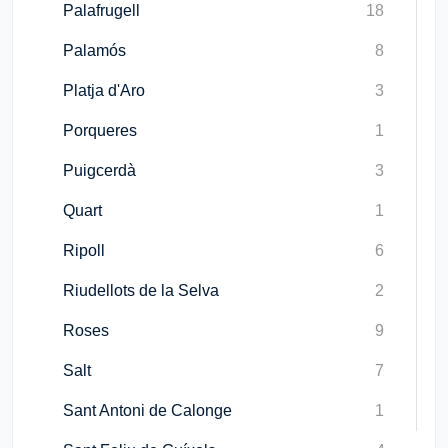
Palafrugell
18
Palamós
8
Platja d'Aro
3
Porqueres
1
Puigcerdà
3
Quart
1
Ripoll
6
Riudellots de la Selva
2
Roses
9
Salt
7
Sant Antoni de Calonge
1