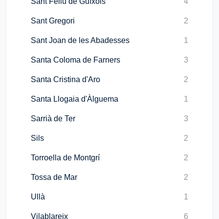
Sant Feliu de Guíxols
4
Sant Gregori
2
Sant Joan de les Abadesses
1
Santa Coloma de Farners
3
Santa Cristina d'Aro
2
Santa Llogaia d'Àlguema
1
Sarrià de Ter
3
Sils
2
Torroella de Montgrí
2
Tossa de Mar
2
Ullà
1
Vilablareix
6