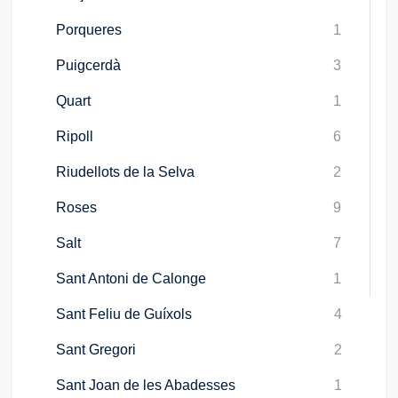
Porqueres
1
Puigcerdà
3
Quart
1
Ripoll
6
Riudellots de la Selva
2
Roses
9
Salt
7
Sant Antoni de Calonge
1
Sant Feliu de Guíxols
4
Sant Gregori
2
Sant Joan de les Abadesses
1