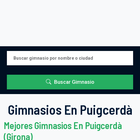
Buscar Gimnasio
Gimnasios En Puigcerdà
Mejores Gimnasios En Puigcerdà
(Girona)