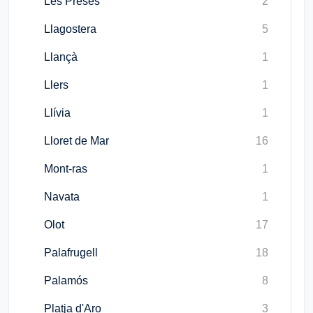
Les Preses
2
Llagostera
5
Llançà
1
Llers
1
Llívia
1
Lloret de Mar
16
Mont-ras
1
Navata
1
Olot
17
Palafrugell
18
Palamós
8
Platja d'Aro
3