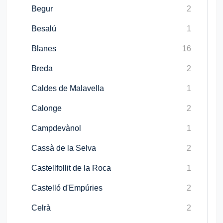
Begur
2
Besalú
1
Blanes
16
Breda
2
Caldes de Malavella
1
Calonge
2
Campdevànol
1
Cassà de la Selva
2
Castellfollit de la Roca
1
Castelló d'Empúries
2
Celrà
2