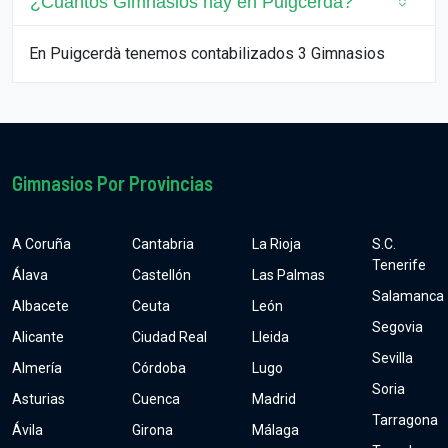
¿Cuantos Gimnasios hay en Puigcerdà?
En Puigcerdà tenemos contabilizados 3 Gimnasios
Gimnasios Por Provincias
A Coruña
Cantabria
La Rioja
S.C.
Tenerife
Álava
Castellón
Las Palmas
Salamanca
Albacete
Ceuta
León
Segovia
Alicante
Ciudad Real
Lleida
Sevilla
Almería
Córdoba
Lugo
Soria
Asturias
Cuenca
Madrid
Tarragona
Ávila
Girona
Málaga