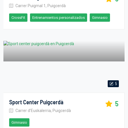
Carrer Puigmal 1, Puigcerdà
CrossFit
Entrenamientos personalizados
Gimnasio
5
Sport Center Puigcerdà
5
Carrer d'Euskalerria, Puigcerdà
Gimnasio