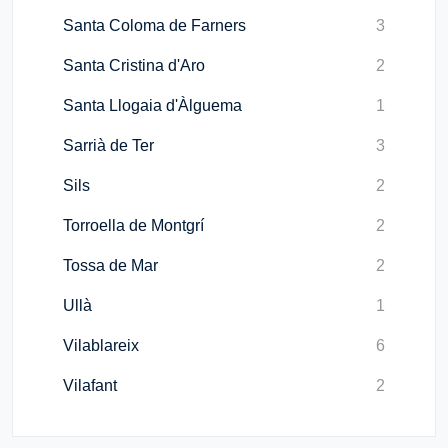
Santa Coloma de Farners
3
Santa Cristina d'Aro
2
Santa Llogaia d'Àlguema
1
Sarrià de Ter
3
Sils
2
Torroella de Montgrí
2
Tossa de Mar
2
Ullà
1
Vilablareix
6
Vilafant
2