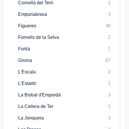
Cornellà del Terri
1
Empuriabrava
3
Figueres
38
Fornells de la Selva
2
Fortià
1
Girona
87
L'Escala
2
L'Estartit
1
La Bisbal d'Empordà
3
La Cellera de Ter
1
La Jonquera
3