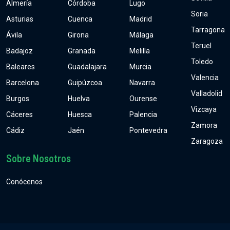
Almería
Córdoba
Lugo
Soria
Asturias
Cuenca
Madrid
Tarragona
Ávila
Girona
Málaga
Teruel
Badajoz
Granada
Melilla
Toledo
Baleares
Guadalajara
Murcia
Valencia
Barcelona
Guipúzcoa
Navarra
Valladolid
Burgos
Huelva
Ourense
Vizcaya
Cáceres
Huesca
Palencia
Zamora
Cádiz
Jaén
Pontevedra
Zaragoza
Sobre Nosotros
Conócenos