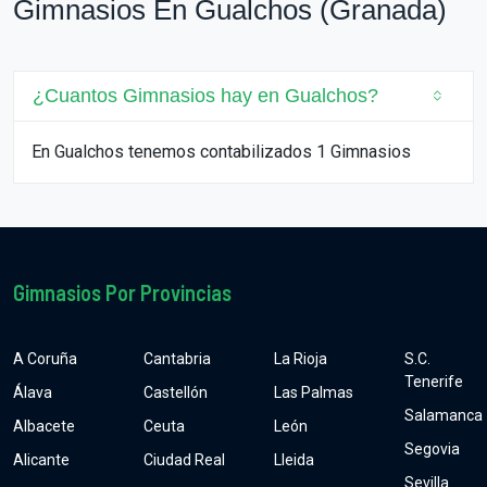
Gimnasios En Gualchos (Granada)
¿Cuantos Gimnasios hay en Gualchos?
En Gualchos tenemos contabilizados 1 Gimnasios
Gimnasios Por Provincias
A Coruña
Cantabria
La Rioja
S.C.
Tenerife
Álava
Castellón
Las Palmas
Salamanca
Albacete
Ceuta
León
Segovia
Alicante
Ciudad Real
Lleida
Sevilla