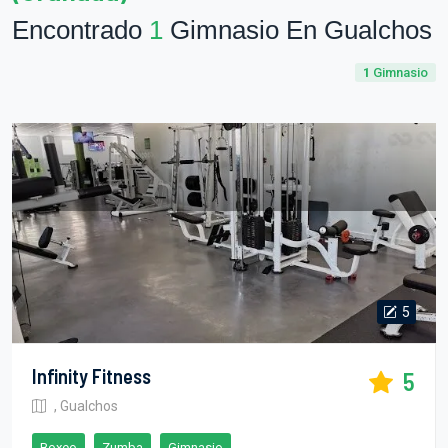
Encontrado
1
Gimnasio En Gualchos
1
Gimnasio
5
Infinity Fitness
5
, Gualchos
Boxeo
Zumba
Gimnasio