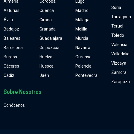
Almería
Córdoba
Lugo
Soria
Asturias
Cuenca
Madrid
Tarragona
Ávila
Girona
Málaga
Teruel
Badajoz
Granada
Melilla
Toledo
Baleares
Guadalajara
Murcia
Valencia
Barcelona
Guipúzcoa
Navarra
Valladolid
Burgos
Huelva
Ourense
Vizcaya
Cáceres
Huesca
Palencia
Zamora
Cádiz
Jaén
Pontevedra
Zaragoza
Sobre Nosotros
Conócenos