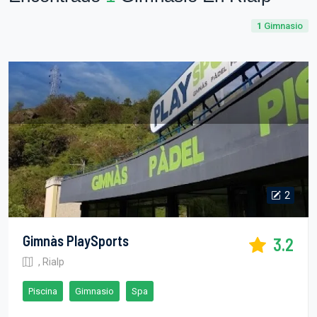
1
Gimnasio
2
Gimnàs PlaySports
3.2
, Rialp
Piscina
Gimnasio
Spa