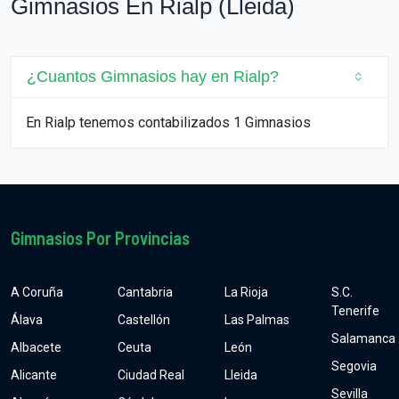
Gimnasios En Rialp (Lleida)
¿Cuantos Gimnasios hay en Rialp?
En Rialp tenemos contabilizados 1 Gimnasios
Gimnasios Por Provincias
A Coruña
Cantabria
La Rioja
S.C.
Tenerife
Álava
Castellón
Las Palmas
Salamanca
Albacete
Ceuta
León
Segovia
Alicante
Ciudad Real
Lleida
Sevilla