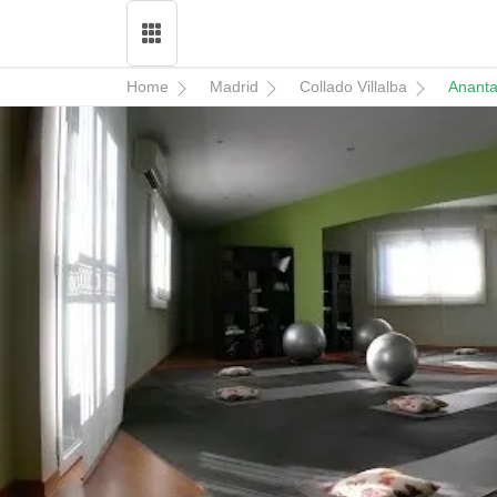
Home
Madrid
Collado Villalba
Ananta