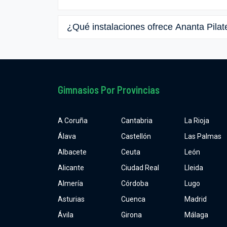
¿Qué instalaciones ofrece Ananta Pilat
Gimnasios Por Provincias
A Coruña
Cantabria
La Rioja
Álava
Castellón
Las Palmas
Albacete
Ceuta
León
Alicante
Ciudad Real
Lleida
Almería
Córdoba
Lugo
Asturias
Cuenca
Madrid
Ávila
Girona
Málaga