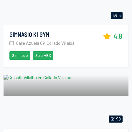
5
GIMNASIO K1 GYM
4.8
Calle Azuela 69, Collado Villalba
Gimnasio
Sala HBX
98