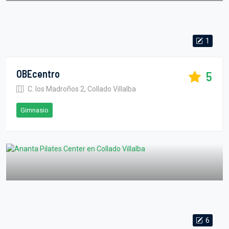
1
OBEcentro
5
C. los Madroños 2, Collado Villalba
Gimnasio
6