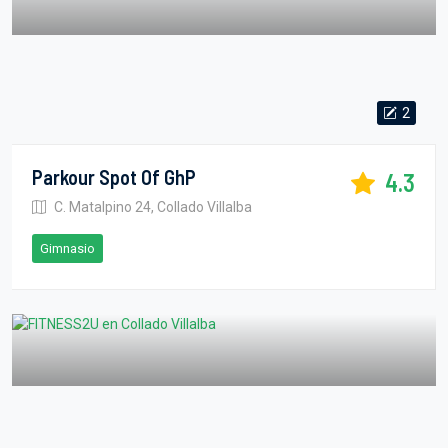
2
Parkour Spot Of GhP
4.3
C. Matalpino 24, Collado Villalba
Gimnasio