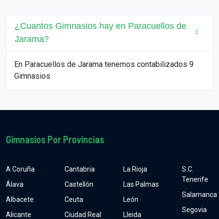
¿Cuantos Gimnasios hay en Paracuellos de
Jarama?
En Paracuellos de Jarama tenemos contabilizados 9
Gimnasios
Gimnasios Por Provincias
A Coruña
Cantabria
La Rioja
S.C.
Tenerife
Álava
Castellón
Las Palmas
Salamanca
Albacete
Ceuta
León
Segovia
Alicante
Ciudad Real
Lleida