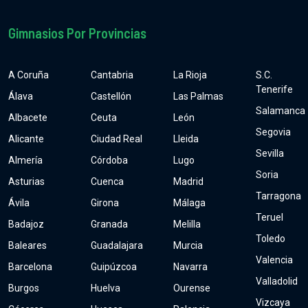
Gimnasios Por Provincias
A Coruña
Cantabria
La Rioja
S.C.
Tenerife
Álava
Castellón
Las Palmas
Salamanca
Albacete
Ceuta
León
Segovia
Alicante
Ciudad Real
Lleida
Sevilla
Almería
Córdoba
Lugo
Soria
Asturias
Cuenca
Madrid
Tarragona
Ávila
Girona
Málaga
Teruel
Badajoz
Granada
Melilla
Toledo
Baleares
Guadalajara
Murcia
Valencia
Barcelona
Guipúzcoa
Navarra
Valladolid
Burgos
Huelva
Ourense
Vizcaya