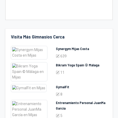
Visita Más Gimnasios Cerca
Synergym Mijas Costa
639
Bikram Yoga Spain © Málaga
11
GymalFit
8
Entrenamiento Personal JuanMa
García
5