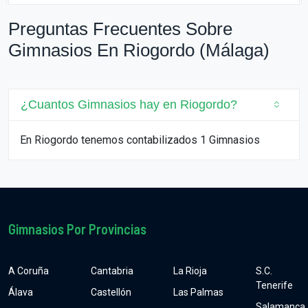
Preguntas Frecuentes Sobre
Gimnasios En Riogordo (Málaga)
¿Cuantos Gimnasios hay en Riogordo?
En Riogordo tenemos contabilizados 1 Gimnasios
Gimnasios Por Provincias
A Coruña
Cantabria
La Rioja
S.C.
Tenerife
Álava
Castellón
Las Palmas
Salamanca