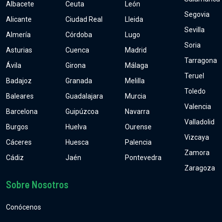
Albacete
Ceuta
León
Segovia
Alicante
Ciudad Real
Lleida
Sevilla
Almería
Córdoba
Lugo
Soria
Asturias
Cuenca
Madrid
Tarragona
Ávila
Girona
Málaga
Teruel
Badajoz
Granada
Melilla
Toledo
Baleares
Guadalajara
Murcia
Valencia
Barcelona
Guipúzcoa
Navarra
Valladolid
Burgos
Huelva
Ourense
Vizcaya
Cáceres
Huesca
Palencia
Zamora
Cádiz
Jaén
Pontevedra
Zaragoza
Sobre Nosotros
Conócenos