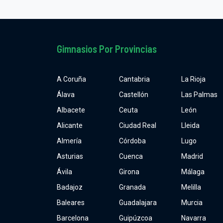
Gimnasios Por Provincias
A Coruña
Cantabria
La Rioja
Álava
Castellón
Las Palmas
Albacete
Ceuta
León
Alicante
Ciudad Real
Lleida
Almería
Córdoba
Lugo
Asturias
Cuenca
Madrid
Ávila
Girona
Málaga
Badajoz
Granada
Melilla
Baleares
Guadalajara
Murcia
Barcelona
Guipúzcoa
Navarra