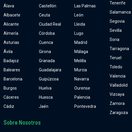
Tenerife
Álava
Castellón
Las Palmas
Salamanca
Albacete
Ceuta
León
Segovia
Alicante
Ciudad Real
Lleida
Sevilla
Almería
Córdoba
Lugo
Soria
Asturias
Cuenca
Madrid
Tarragona
Ávila
Girona
Málaga
Teruel
Badajoz
Granada
Melilla
Toledo
Baleares
Guadalajara
Murcia
Valencia
Barcelona
Guipúzcoa
Navarra
Valladolid
Burgos
Huelva
Ourense
Vizcaya
Cáceres
Huesca
Palencia
Zamora
Cádiz
Jaén
Pontevedra
Zaragoza
Sobre Nosotros