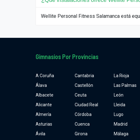
¿Qué instalaciones ofrece Wellite Per
Wellite Personal Fitness Salamanca está equ
Gimnasios Por Provincias
A Coruña
Cantabria
La Rioja
Álava
Castellón
Las Palmas
Albacete
Ceuta
León
Alicante
Ciudad Real
Lleida
Almería
Córdoba
Lugo
Asturias
Cuenca
Madrid
Ávila
Girona
Málaga