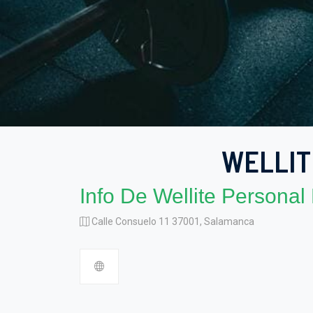
WELLIT
Info De Wellite Persona
Calle Consuelo 11 37001, Salamanca