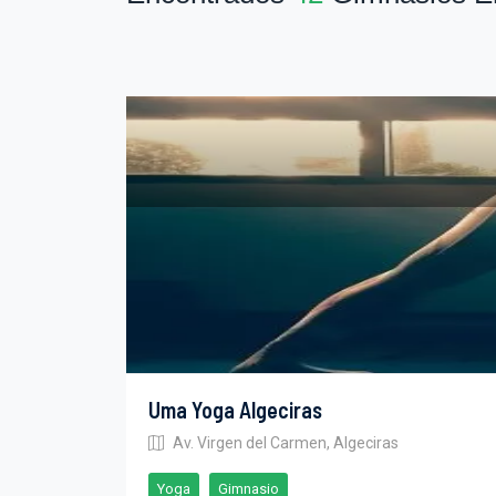
Uma Yoga Algeciras
Av. Virgen del Carmen, Algeciras
Yoga
Gimnasio