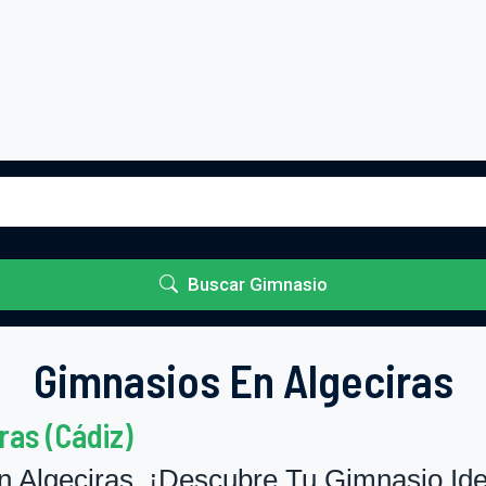
Buscar Gimnasio
Gimnasios En Algeciras
ras (Cádiz)
 Algeciras. ¡Descubre Tu Gimnasio Ide