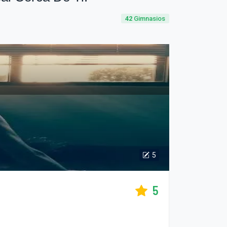
42
Gimnasios
5
5