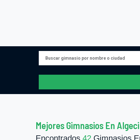
Mejores Gimnasios En Algeci
Encontrados
42
Gimnasios En