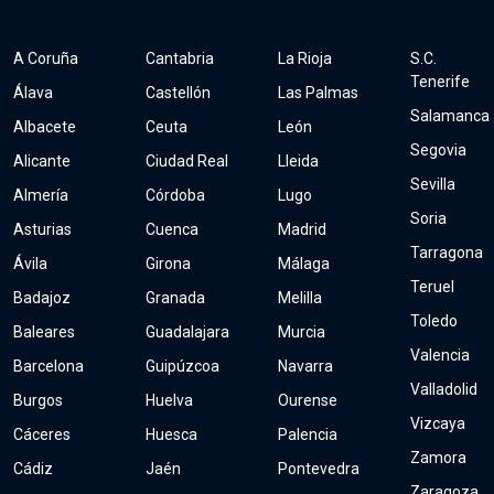
A Coruña
Cantabria
La Rioja
S.C.
Tenerife
Álava
Castellón
Las Palmas
Salamanca
Albacete
Ceuta
León
Segovia
Alicante
Ciudad Real
Lleida
Sevilla
Almería
Córdoba
Lugo
Soria
Asturias
Cuenca
Madrid
Tarragona
Ávila
Girona
Málaga
Teruel
Badajoz
Granada
Melilla
Toledo
Baleares
Guadalajara
Murcia
Valencia
Barcelona
Guipúzcoa
Navarra
Valladolid
Burgos
Huelva
Ourense
Vizcaya
Cáceres
Huesca
Palencia
Zamora
Cádiz
Jaén
Pontevedra
Zaragoza