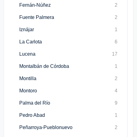
Fernán-Núñez
2
Fuente Palmera
2
Iznájar
1
La Carlota
6
Lucena
17
Montalbán de Córdoba
1
Montilla
2
Montoro
4
Palma del Río
9
Pedro Abad
1
Peñarroya-Pueblonuevo
2