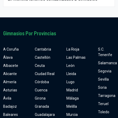
Gimnasios Por Provincias
A Coruña
Cantabria
La Rioja
S.C.
Tenerife
Álava
Castellón
Las Palmas
Salamanca
Albacete
Ceuta
León
Segovia
Alicante
Ciudad Real
Lleida
Sevilla
Almería
Córdoba
Lugo
Soria
Asturias
Cuenca
Madrid
Tarragona
Ávila
Girona
Málaga
Teruel
Badajoz
Granada
Melilla
Toledo
Baleares
Guadalajara
Murcia