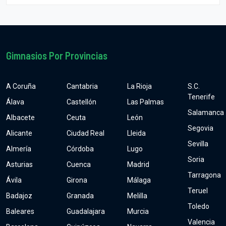
Gimnasios Por Provincias
A Coruña
Cantabria
La Rioja
S.C.
Tenerife
Álava
Castellón
Las Palmas
Salamanca
Albacete
Ceuta
León
Segovia
Alicante
Ciudad Real
Lleida
Sevilla
Almería
Córdoba
Lugo
Soria
Asturias
Cuenca
Madrid
Tarragona
Ávila
Girona
Málaga
Teruel
Badajoz
Granada
Melilla
Toledo
Baleares
Guadalajara
Murcia
Valencia