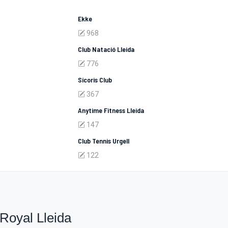
Ekke
968
Club Natació Lleida
776
Sícoris Club
367
Anytime Fitness Lleida
147
Club Tennis Urgell
122
Royal Lleida