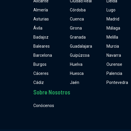
Alicante
Ciudad Real
Lleida
Almería
Córdoba
Lugo
Asturias
Cuenca
Madrid
Ávila
Girona
Málaga
Badajoz
Granada
Melilla
Baleares
Guadalajara
Murcia
Barcelona
Guipúzcoa
Navarra
Burgos
Huelva
Ourense
Cáceres
Huesca
Palencia
Cádiz
Jaén
Pontevedra
Sobre Nosotros
Conócenos