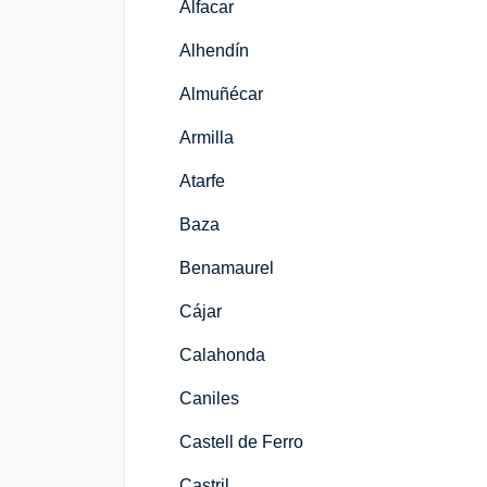
Alfacar
Alhendín
Almuñécar
Armilla
Atarfe
Baza
Benamaurel
Cájar
Calahonda
Caniles
Castell de Ferro
Castril