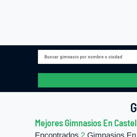
G
Mejores Gimnasios En Castel
Encontrados
2
Gimnasios En C