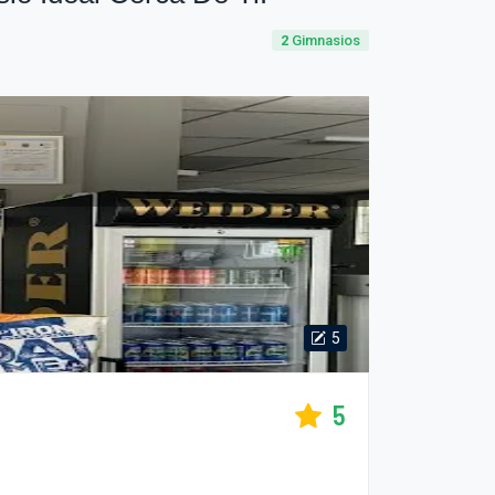
2
Gimnasios
5
5