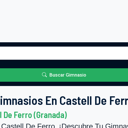
Buscar Gimnasio
imnasios En Castell De Fer
l De Ferro (Granada)
astell De Ferro. ¡Descubre Tu Gimnasi