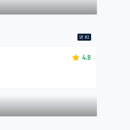
82
4.8