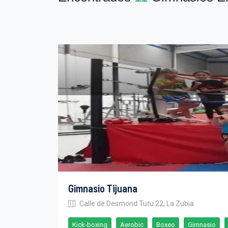
Gimnasio Tijuana
Calle de Desmond Tutu 22, La Zubia
Kick-boxing
Aerobic
Boxeo
Gimnasio