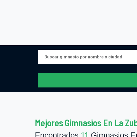
Mejores Gimnasios En La Zub
Encontrados
11
Gimnasios En