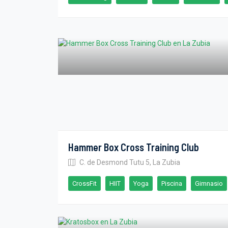
Hammer Box Cross Training Club
C. de Desmond Tutu 5, La Zubia
CrossFit
HIIT
Yoga
Piscina
Gimnasio