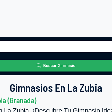
Buscar Gimnasio
Gimnasios En La Zubia
ia (Granada)
 La Zubia. ¡Descubre Tu Gimnasio Idea