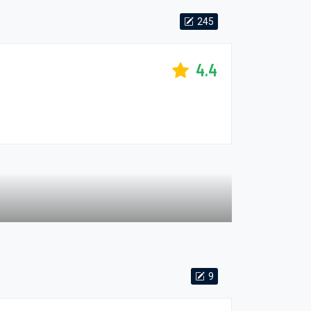
245
4.4
9