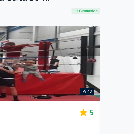
11
Gimnasios
42
5