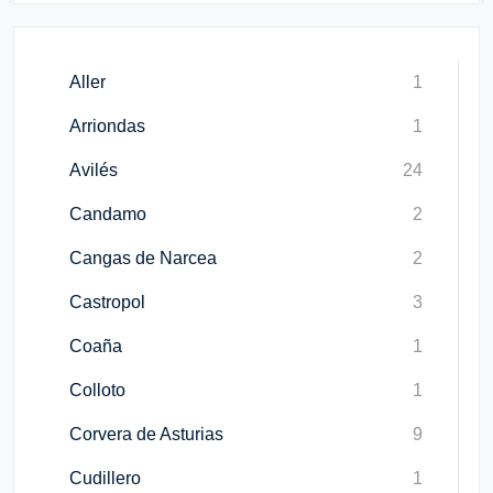
Aller
1
Arriondas
1
Avilés
24
Candamo
2
Cangas de Narcea
2
Castropol
3
Coaña
1
Colloto
1
Corvera de Asturias
9
Cudillero
1