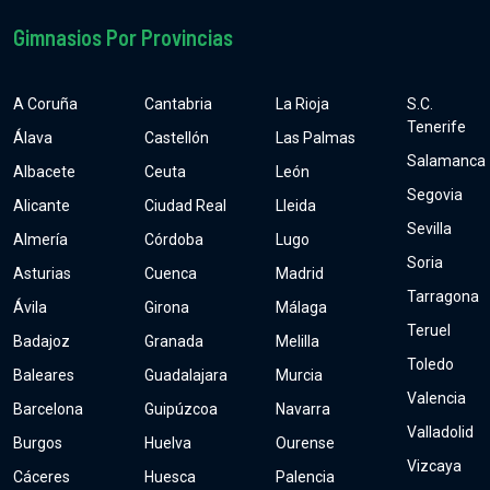
Gimnasios Por Provincias
A Coruña
Cantabria
La Rioja
S.C.
Tenerife
Álava
Castellón
Las Palmas
Salamanca
Albacete
Ceuta
León
Segovia
Alicante
Ciudad Real
Lleida
Sevilla
Almería
Córdoba
Lugo
Soria
Asturias
Cuenca
Madrid
Tarragona
Ávila
Girona
Málaga
Teruel
Badajoz
Granada
Melilla
Toledo
Baleares
Guadalajara
Murcia
Valencia
Barcelona
Guipúzcoa
Navarra
Valladolid
Burgos
Huelva
Ourense
Vizcaya
Cáceres
Huesca
Palencia