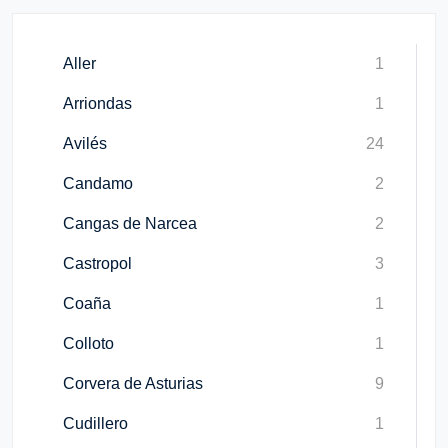
Aller
1
Arriondas
1
Avilés
24
Candamo
2
Cangas de Narcea
2
Castropol
3
Coaña
1
Colloto
1
Corvera de Asturias
9
Cudillero
1