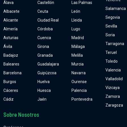
Álava
Castellón
Las Palmas
Salamanca
Albacete
Ceuta
León
Segovia
Alicante
Ciudad Real
Lleida
Sevilla
Almería
Córdoba
Lugo
Soria
Asturias
Cuenca
Madrid
Tarragona
Ávila
Girona
Málaga
Teruel
Badajoz
Granada
Melilla
Toledo
Baleares
Guadalajara
Murcia
Valencia
Barcelona
Guipúzcoa
Navarra
Valladolid
Burgos
Huelva
Ourense
Vizcaya
Cáceres
Huesca
Palencia
Zamora
Cádiz
Jaén
Pontevedra
Zaragoza
Sobre Nosotros