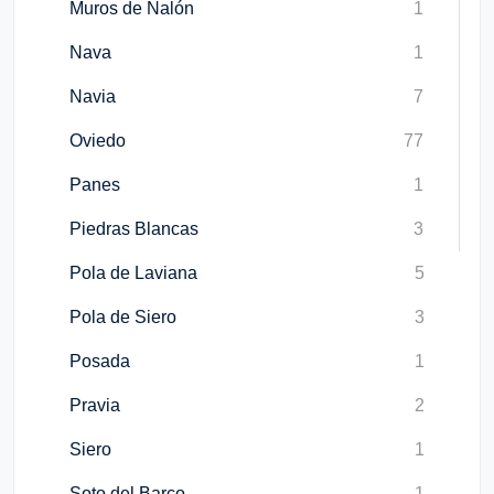
Muros de Nalón
1
Nava
1
Navia
7
Oviedo
77
Panes
1
Piedras Blancas
3
Pola de Laviana
5
Pola de Siero
3
Posada
1
Pravia
2
Siero
1
Soto del Barco
1