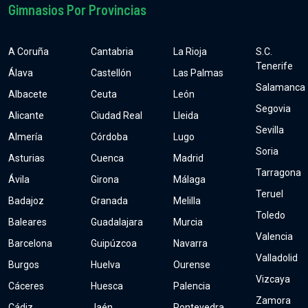
Gimnasios Por Provincias
A Coruña
Cantabria
La Rioja
S.C.
Tenerife
Álava
Castellón
Las Palmas
Salamanca
Albacete
Ceuta
León
Segovia
Alicante
Ciudad Real
Lleida
Sevilla
Almería
Córdoba
Lugo
Soria
Asturias
Cuenca
Madrid
Tarragona
Ávila
Girona
Málaga
Teruel
Badajoz
Granada
Melilla
Toledo
Baleares
Guadalajara
Murcia
Valencia
Barcelona
Guipúzcoa
Navarra
Valladolid
Burgos
Huelva
Ourense
Vizcaya
Cáceres
Huesca
Palencia
Zamora
Cádiz
Jaén
Pontevedra