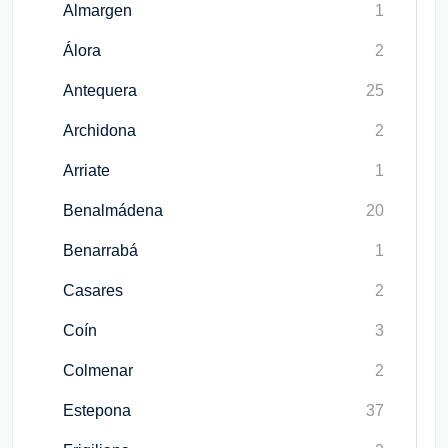
Almargen
1
Álora
2
Antequera
25
Archidona
2
Arriate
1
Benalmádena
20
Benarrabá
1
Casares
2
Coín
3
Colmenar
2
Estepona
37