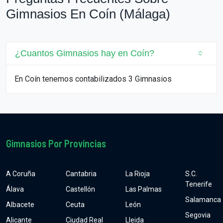
Gimnasios En Coín (Málaga)
¿Cuantos Gimnasios hay en Coín?
En Coín tenemos contabilizados 3 Gimnasios
Gimnasios Por Provincias
A Coruña
Cantabria
La Rioja
S.C.
Tenerife
Álava
Castellón
Las Palmas
Salamanca
Albacete
Ceuta
León
Segovia
Alicante
Ciudad Real
Lleida