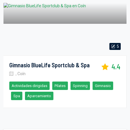
5
Gimnasio BlueLife Sportclub & Spa
4.4
, Coín
Actividades dirigidas
Pilates
Spinning
Gimnasio
Spa
Aparcamiento