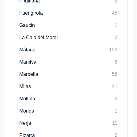
Frigiliana
2
Fuengirola
45
Gaucín
1
La Cala del Moral
2
Málaga
129
Manilva
8
Marbella
56
Mijas
41
Mollina
2
Monda
1
Nerja
11
Pizarra
6