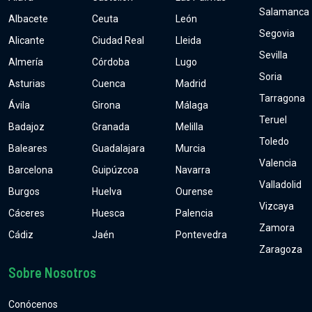
Salamanca
Albacete
Ceuta
León
Segovia
Alicante
Ciudad Real
Lleida
Sevilla
Almería
Córdoba
Lugo
Soria
Asturias
Cuenca
Madrid
Tarragona
Ávila
Girona
Málaga
Teruel
Badajoz
Granada
Melilla
Toledo
Baleares
Guadalajara
Murcia
Valencia
Barcelona
Guipúzcoa
Navarra
Valladolid
Burgos
Huelva
Ourense
Vizcaya
Cáceres
Huesca
Palencia
Zamora
Cádiz
Jaén
Pontevedra
Zaragoza
Sobre Nosotros
Conócenos