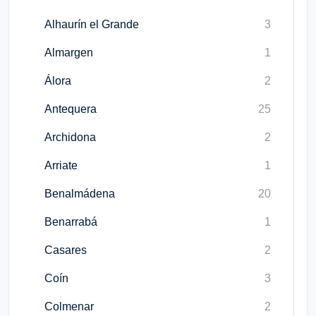
Alhaurín el Grande
3
Almargen
1
Álora
2
Antequera
25
Archidona
2
Arriate
1
Benalmádena
20
Benarrabá
1
Casares
2
Coín
3
Colmenar
2