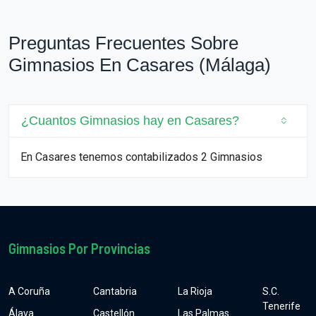
Preguntas Frecuentes Sobre
Gimnasios En Casares (Málaga)
¿Cuantos Gimnasios hay en Casares?
En Casares tenemos contabilizados 2 Gimnasios
Gimnasios Por Provincias
A Coruña
Cantabria
La Rioja
S.C.
Tenerife
Álava
Castellón
Las Palmas