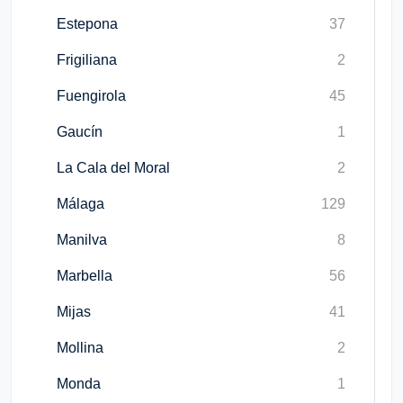
Estepona
37
Frigiliana
2
Fuengirola
45
Gaucín
1
La Cala del Moral
2
Málaga
129
Manilva
8
Marbella
56
Mijas
41
Mollina
2
Monda
1